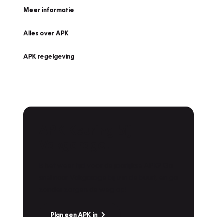
Meer informatie
Alles over APK
APK regelgeving
APK Keuring bij
Vakgarage!
Is het weer tijd voor de jaarlijkse APK? Ga
snel naar Vakgarage bij u in de buurt, en ga
zonder zorgen de weg op!
Plan een APK in