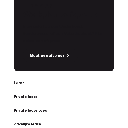
Plan een
Werkplaatsafspraak
Is uw auto toe aan Onderhoud,
Bandenwissel of een Vakantiecheck? Plan
online een afspraak!
Maak een afspraak
Lease
Private lease
Private lease used
Zakelijke lease