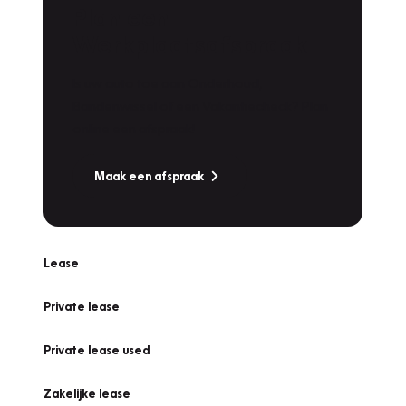
Plan een
Werkplaatsafspraak
Is uw auto toe aan Onderhoud,
Bandenwissel of een Vakantiecheck? Plan
online een afspraak!
Maak een afspraak
Lease
Private lease
Private lease used
Zakelijke lease