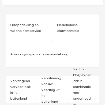
Europadekking en
Nederlandse
woonplaatsservice
alarmcentrale
Aanhangwagen- en caravandekking
Slechts
€64,95 per
Repatriëring
Vervangend
jaar in
van uw
vervoer, ook
combinatie
voertuig uit
in het
met
het
buitenland
onderhoud
buitenland
bij