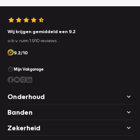
Onze algemene voorwaarden vindt u
hier
De overige vragen vindt u
hier
Wij krijgen gemiddeld een 9.2
o.b.v. ruim 1.910 reviews
9.2/10
Mijn Vakgarage
Onderhoud
Banden
Zekerheid