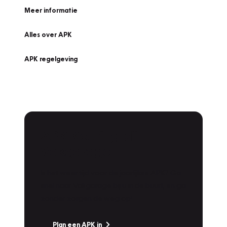
Meer informatie
Alles over APK
APK regelgeving
APK Keuring bij
Vakgarage!
Is het weer tijd voor de jaarlijkse APK? Ga
snel naar Vakgarage bij u in de buurt, en ga
zonder zorgen de weg op!
Plan een APK in