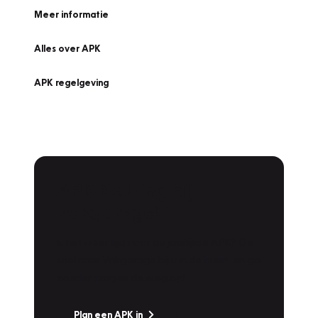
Meer informatie
Alles over APK
APK regelgeving
APK Keuring bij
Vakgarage!
Is het weer tijd voor de jaarlijkse APK? Ga
snel naar Vakgarage bij u in de buurt, en ga
zonder zorgen de weg op!
Plan een APK in