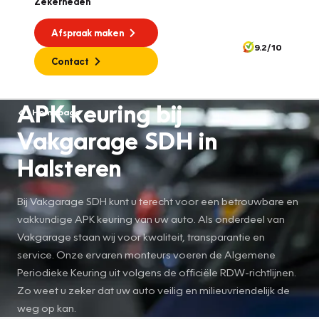
Zekerheden
Afspraak maken
9.2/10
Contact
APK keuring bij
Homepage
Vakgarage SDH in
Halsteren
Bij Vakgarage SDH kunt u terecht voor een betrouwbare en
vakkundige APK keuring van uw auto. Als onderdeel van
Vakgarage staan wij voor kwaliteit, transparantie en
service. Onze ervaren monteurs voeren de Algemene
Periodieke Keuring uit volgens de officiële RDW-richtlijnen.
Zo weet u zeker dat uw auto veilig en milieuvriendelijk de
weg op kan.