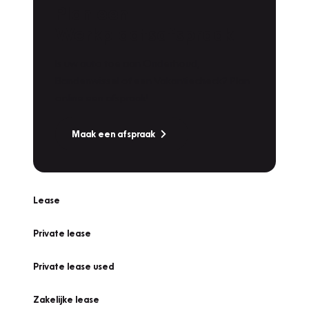
Plan een
Werkplaatsafspraak
Is uw auto toe aan Onderhoud,
Bandenwissel of een Vakantiecheck? Plan
online een afspraak!
Maak een afspraak
Lease
Private lease
Private lease used
Zakelijke lease