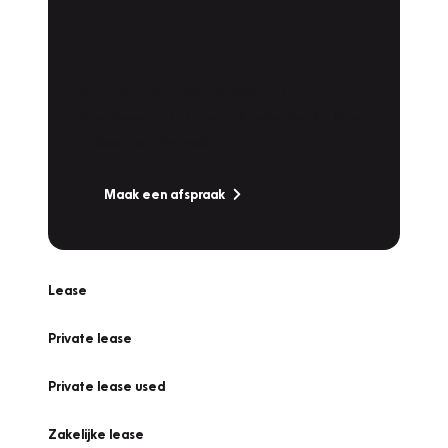
Plan een
Werkplaatsafspraak
Is uw auto toe aan Onderhoud,
Bandenwissel of een Vakantiecheck? Plan
online een afspraak!
Maak een afspraak
Lease
Private lease
Private lease used
Zakelijke lease