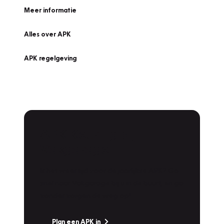
Meer informatie
Alles over APK
APK regelgeving
APK Keuring bij
Vakgarage!
Is het weer tijd voor de jaarlijkse APK? Ga
snel naar Vakgarage bij u in de buurt, en ga
zonder zorgen de weg op!
Plan een APK in