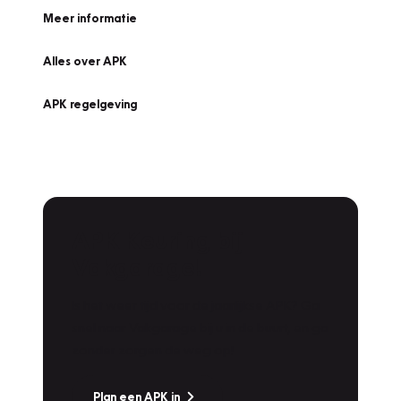
Meer informatie
Alles over APK
APK regelgeving
APK Keuring bij
Vakgarage!
Is het weer tijd voor de jaarlijkse APK? Ga
snel naar Vakgarage bij u in de buurt, en ga
zonder zorgen de weg op!
Plan een APK in