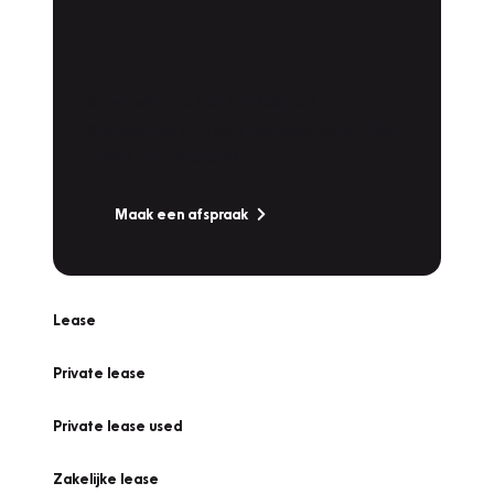
Plan een
Werkplaatsafspraak
Is uw auto toe aan Onderhoud,
Bandenwissel of een Vakantiecheck? Plan
online een afspraak!
Maak een afspraak
Lease
Private lease
Private lease used
Zakelijke lease