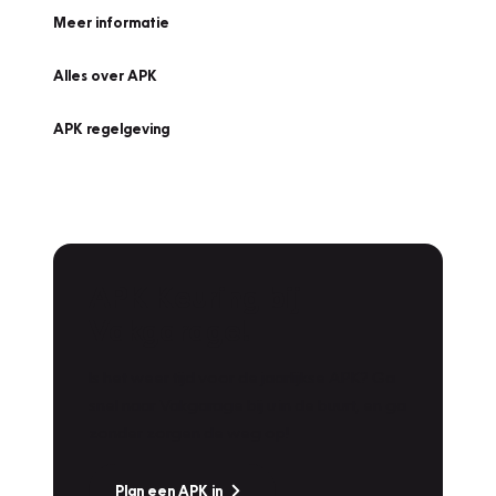
Meer informatie
Alles over APK
APK regelgeving
APK Keuring bij
Vakgarage!
Is het weer tijd voor de jaarlijkse APK? Ga
snel naar Vakgarage bij u in de buurt, en ga
zonder zorgen de weg op!
Plan een APK in