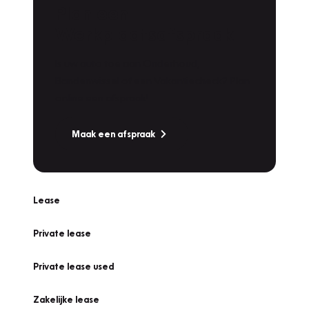
Plan een
Werkplaatsafspraak
Is uw auto toe aan Onderhoud,
Bandenwissel of een Vakantiecheck? Plan
online een afspraak!
Maak een afspraak
Lease
Private lease
Private lease used
Zakelijke lease