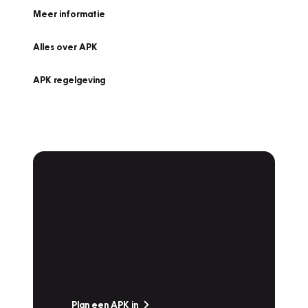
Meer informatie
Alles over APK
APK regelgeving
APK Keuring bij
Vakgarage!
Is het weer tijd voor de jaarlijkse APK? Ga
snel naar Vakgarage bij u in de buurt, en ga
zonder zorgen de weg op!
Plan een APK in