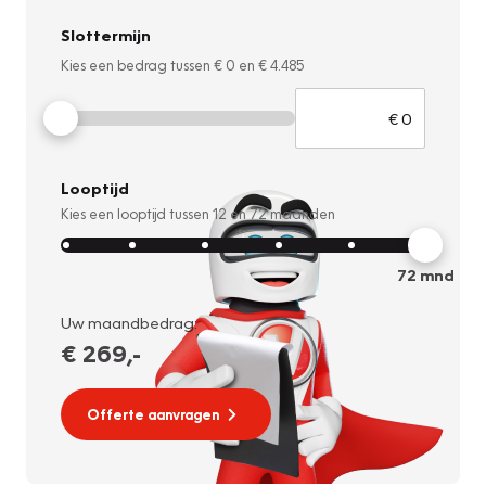
Slottermijn
Kies een bedrag tussen
€ 0
en
€ 4.485
Looptijd
Kies een looptijd tussen
12
en
72
maanden
72
mnd
Uw maandbedrag:
€ 269
,-
Offerte aanvragen