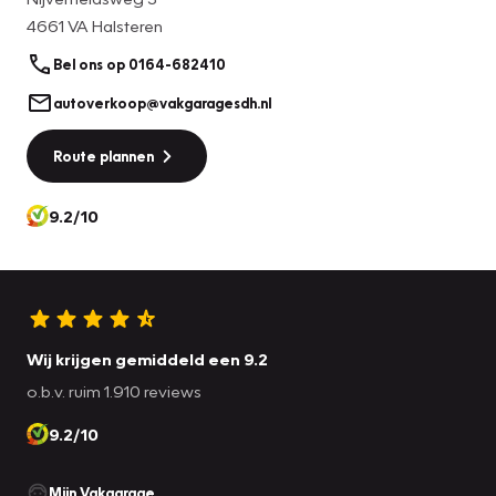
4661 VA Halsteren
Bel ons op 0164-682410
autoverkoop@vakgaragesdh.nl
Route plannen
9.2/10
Wij krijgen gemiddeld een 9.2
o.b.v. ruim 1.910 reviews
9.2/10
Mijn Vakgarage