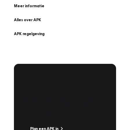
Meer informatie
Alles over APK
APK regelgeving
APK Keuring bij
Vakgarage!
Is het weer tijd voor de jaarlijkse APK? Ga
snel naar Vakgarage bij u in de buurt, en ga
zonder zorgen de weg op!
Plan een APK in