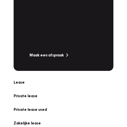
Plan een
Werkplaatsafspraak
Is uw auto toe aan Onderhoud,
Bandenwissel of een Vakantiecheck? Plan
online een afspraak!
Maak een afspraak
Lease
Private lease
Private lease used
Zakelijke lease