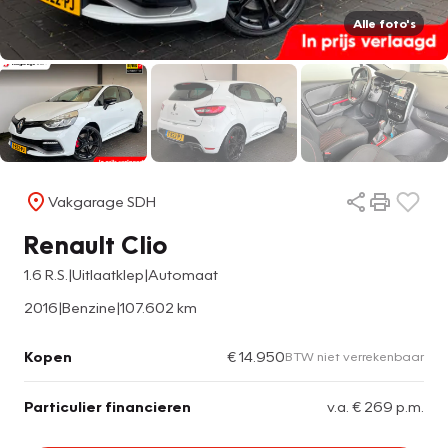
Alle foto's
Vakgarage SDH
Renault Clio
1.6 R.S.|Uitlaatklep|Automaat
2016
|
Benzine
|
107.602 km
Kopen
€ 14.950
BTW niet verrekenbaar
Particulier financieren
v.a. € 269 p.m.