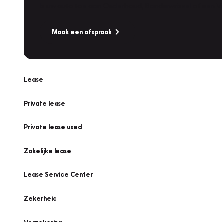
Is uw auto toe aan Onderhoud, Bandenwissel of een Va
Maak een afspraak
Lease
Private lease
Private lease used
Zakelijke lease
Lease Service Center
Zekerheid