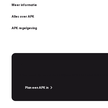
Meer informatie
Alles over APK
APK regelgeving
APK Keuring bij Vakgarage!
Is het weer tijd voor de jaarlijkse APK? Ga snel naar V
Plan een APK in