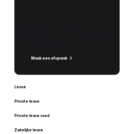
Plan een
Werkplaatsafspraak
Is uw auto toe aan Onderhoud,
Bandenwissel of een Vakantiecheck? Plan
online een afspraak!
Maak een afspraak
Lease
Private lease
Private lease used
Zakelijke lease