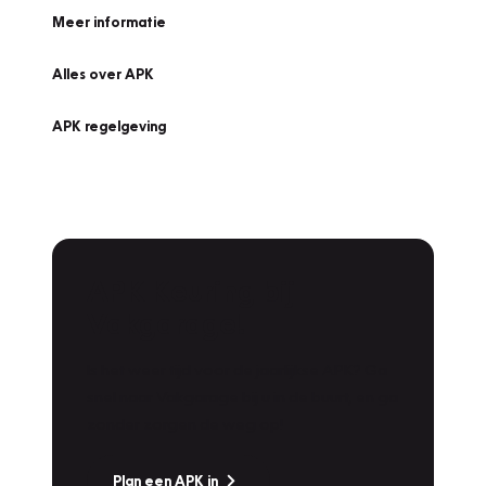
Meer informatie
Alles over APK
APK regelgeving
APK Keuring bij
Vakgarage!
Is het weer tijd voor de jaarlijkse APK? Ga
snel naar Vakgarage bij u in de buurt, en ga
zonder zorgen de weg op!
Plan een APK in